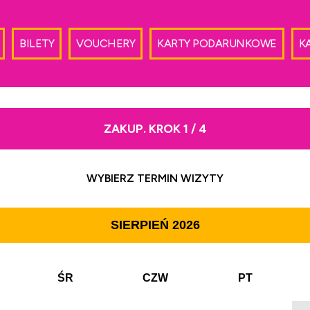
BILETY
VOUCHERY
KARTY PODARUNKOWE
K
ZAKUP. KROK 1 / 4
WYBIERZ TERMIN WIZYTY
SIERPIEŃ
2026
ŚR
CZW
PT