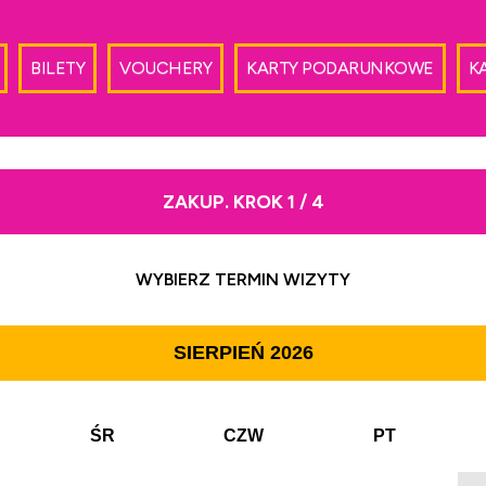
BILETY
VOUCHERY
KARTY PODARUNKOWE
K
ZAKUP. KROK 1 / 4
WYBIERZ TERMIN WIZYTY
SIERPIEŃ
2026
ŚR
CZW
PT