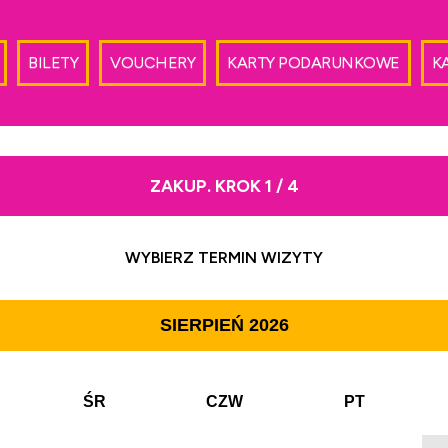
BILETY
VOUCHERY
KARTY PODARUNKOWE
K
ZAKUP. KROK 1 / 4
WYBIERZ TERMIN WIZYTY
SIERPIEŃ
2026
ŚR
CZW
PT