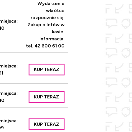
Wydarzenie
wkrótce
rozpocznie się.
miejsca:
Zakup biletów w
10
kasie.
Informacja:
tel. 42 600 61 00
miejsca:
KUP TERAZ
91
miejsca:
KUP TERAZ
10
miejsca:
KUP TERAZ
99