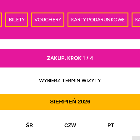
BILETY
VOUCHERY
KARTY PODARUNKOWE
K
ZAKUP. KROK 1 / 4
WYBIERZ TERMIN WIZYTY
SIERPIEŃ
2026
ŚR
CZW
PT