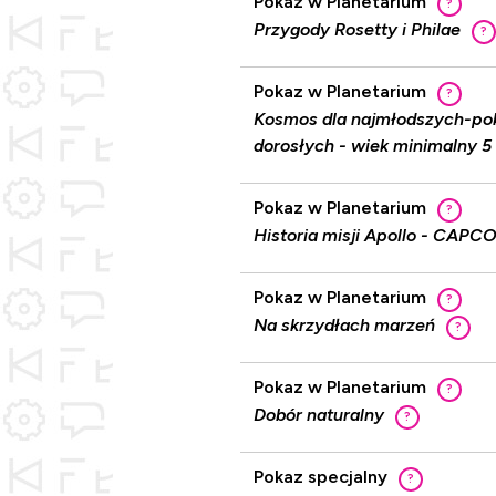
Pokaz w Planetarium
?
Przygody Rosetty i Philae
?
Pokaz w Planetarium
?
Kosmos dla najmłodszych-pokaz
dorosłych - wiek minimalny 5 
Pokaz w Planetarium
?
Historia misji Apollo - CAPC
Pokaz w Planetarium
?
Na skrzydłach marzeń
?
Pokaz w Planetarium
?
Dobór naturalny
?
Pokaz specjalny
?